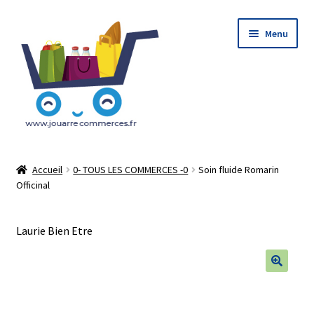
Aller
Aller
Menu
à
au
la
contenu
navigation
Accueil
Accueil
0- TOUS LES COMMERCES -0
Soin fluide Romarin
Officinal
Le Concept : Click and Collect
Mon Compte
Laurie Bien Etre
Mon Panier
🔍
Tableau de bord Du vendeur