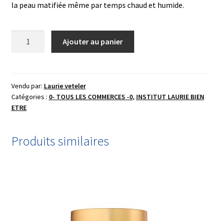
la peau matifiée même par temps chaud et humide.
quantité
Ajouter au panier
de
Soin
fluide
Romarin
Vendu par:
Laurie veteler
Catégories :
0- TOUS LES COMMERCES -0
,
INSTITUT LAURIE BIEN
Officinal
ETRE
Produits similaires