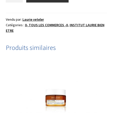
de
Crème
cocoon
Neroli
Vendu par:
Laurie veteler
Catégories :
0- TOUS LES COMMERCES -0
,
INSTITUT LAURIE BIEN
ETRE
Produits similaires