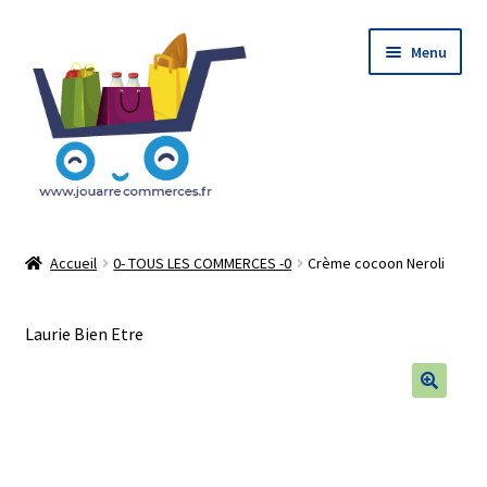
Aller
Aller
Menu
à
au
la
contenu
navigation
Accueil
Accueil
0- TOUS LES COMMERCES -0
Crème cocoon Neroli
Le Concept : Click and Collect
Laurie Bien Etre
Mon Compte
Mon Panier
🔍
Tableau de bord Du vendeur