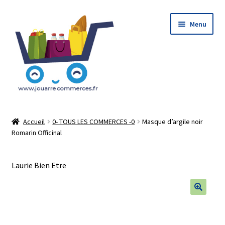
Aller
Aller
Menu
à
au
la
contenu
navigation
Accueil
Accueil
0- TOUS LES COMMERCES -0
Masque d’argile noir
Romarin Officinal
Le Concept : Click and Collect
Mon Compte
Laurie Bien Etre
Mon Panier
🔍
Tableau de bord Du vendeur