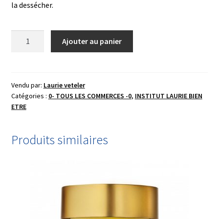
la dessécher.
quantité
Ajouter au panier
de
Masque
d'argile
noir
Vendu par:
Laurie veteler
Catégories :
0- TOUS LES COMMERCES -0
,
INSTITUT LAURIE BIEN
Romarin
ETRE
Officinal
Produits similaires