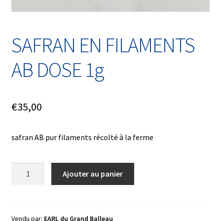
SAFRAN EN FILAMENTS
AB DOSE 1g
€
35,00
safran AB pur filaments récolté à la ferme
quantité
Ajouter au panier
de
SAFRAN
EN
FILAMENTS
Vendu par:
EARL du Grand Balleau