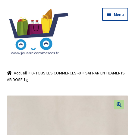
Aller
Aller
Menu
à
au
la
contenu
navigation
Accueil
Accueil
0- TOUS LES COMMERCES -0
SAFRAN EN FILAMENTS
AB DOSE 1g
Le Concept : Click and Collect
Mon Compte
Mon Panier
🔍
Tableau de bord Du vendeur