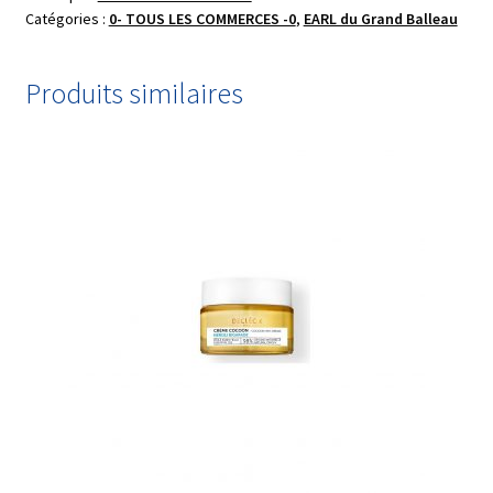
Catégories :
0- TOUS LES COMMERCES -0
,
EARL du Grand Balleau
AB
DOSE
1g
Produits similaires