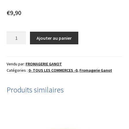
€
9,90
quantité
Ajouter au panier
de
PIERRE
ROBERT
-
Vendu par:
FROMAGERIE GANOT
Catégories :
0- TOUS LES COMMERCES -0
,
Fromagerie Ganot
CROUTE
FLEURIE
Produits similaires