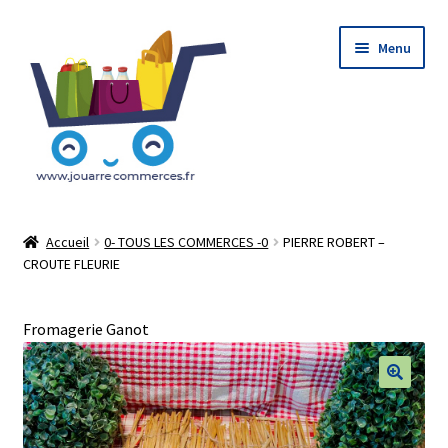
Aller
Aller
Menu
à
au
la
contenu
navigation
Accueil
Accueil
0- TOUS LES COMMERCES -0
PIERRE ROBERT –
CROUTE FLEURIE
Le Concept : Click and Collect
Mon Compte
Fromagerie Ganot
Mon Panier
🔍
Tableau de bord Du vendeur