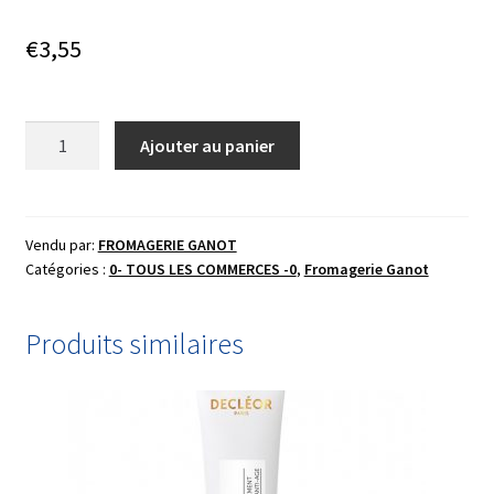
€
3,55
quantité
Ajouter au panier
de
PALET
FRAIS
AUX
Vendu par:
FROMAGERIE GANOT
Catégories :
0- TOUS LES COMMERCES -0
,
Fromagerie Ganot
HERBES
Produits similaires