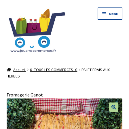
Aller
Aller
Menu
à
au
la
contenu
navigation
Accueil
Accueil
0- TOUS LES COMMERCES -0
PALET FRAIS AUX
HERBES
Le Concept : Click and Collect
Mon Compte
Fromagerie Ganot
Mon Panier
🔍
Tableau de bord Du vendeur