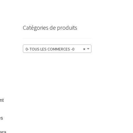
Catégories de produits
0- TOUS LES COMMERCES -0
×
nt
es
ara