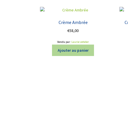
Crème Ambrée
C
€
58,00
Vendu par:
Laurie veteler
Ajouter au panier