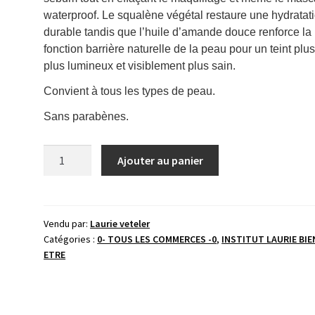
waterproof. Le squalène végétal restaure une hydratat
durable tandis que l’huile d’amande douce renforce la
fonction barrière naturelle de la peau pour un teint plus
plus lumineux et visiblement plus sain.
Convient à tous les types de peau.
Sans parabènes.
quantité
Ajouter au panier
de
Huile
micellaire
Aroma
Vendu par:
Laurie veteler
Catégories :
0- TOUS LES COMMERCES -0
,
INSTITUT LAURIE BIE
Cleanse
ETRE