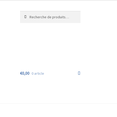
Recherche
Recherche
pour :
€
0,00
0 article
ande