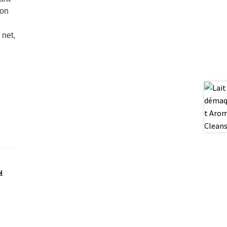
ion
 net,
N