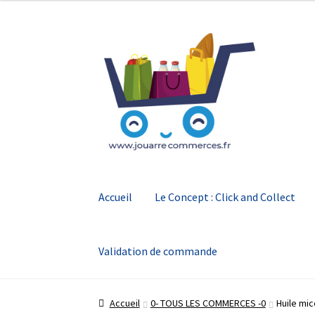
Aller
Aller
à
au
la
contenu
navigation
Accueil
Le Concept : Click and Collect
Validation de commande
Accueil
Le Concept : Click and Collect
Mon Co
Accueil
0- TOUS LES COMMERCES -0
Huile mic