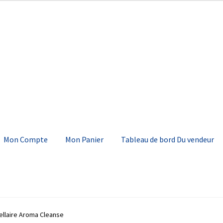
Mon Compte
Mon Panier
Tableau de bord Du vendeur
mpte
Mon Panier
Tableau de bord Du vendeur
Validation de comm
ellaire Aroma Cleanse