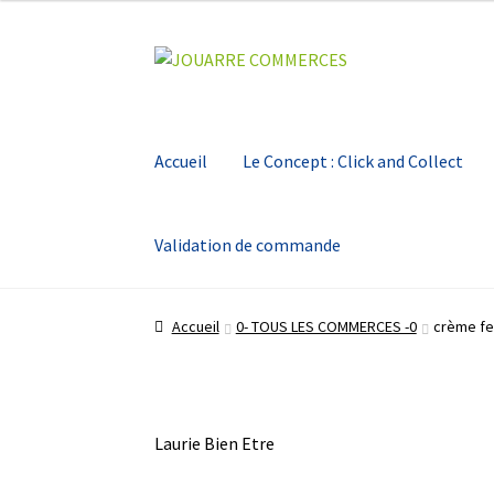
Aller
Aller
à
au
la
contenu
navigation
Accueil
Le Concept : Click and Collect
Validation de commande
Accueil
Le Concept : Click and Collect
Mon Co
Accueil
0- TOUS LES COMMERCES -0
crème fe
Laurie Bien Etre