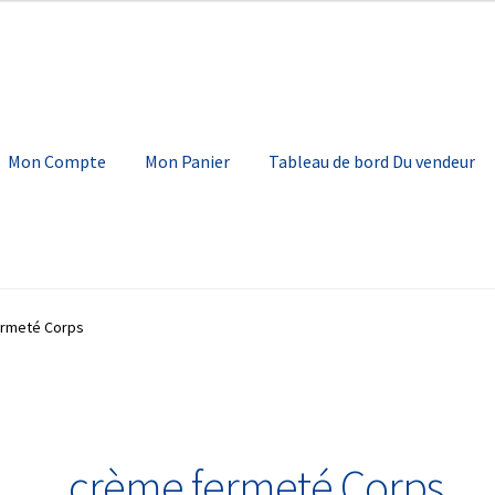
Mon Compte
Mon Panier
Tableau de bord Du vendeur
mpte
Mon Panier
Tableau de bord Du vendeur
Validation de comm
rmeté Corps
crème fermeté Corps