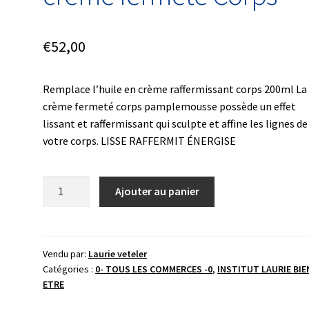
€
52,00
Remplace l’huile en crème raffermissant corps 200ml La
crème fermeté corps pamplemousse possède un effet
lissant et raffermissant qui sculpte et affine les lignes de
votre corps. LISSE RAFFERMIT ÉNERGISE
quantité
Ajouter au panier
de
crème
fermeté
Corps
Vendu par:
Laurie veteler
Catégories :
0- TOUS LES COMMERCES -0
,
INSTITUT LAURIE BIE
ETRE