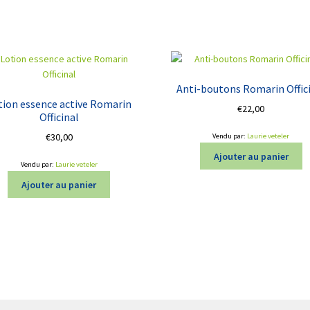
Anti-boutons Romarin Offic
tion essence active Romarin
€
22,00
Officinal
€
30,00
Vendu par:
Laurie veteler
Ajouter au panier
Vendu par:
Laurie veteler
Ajouter au panier